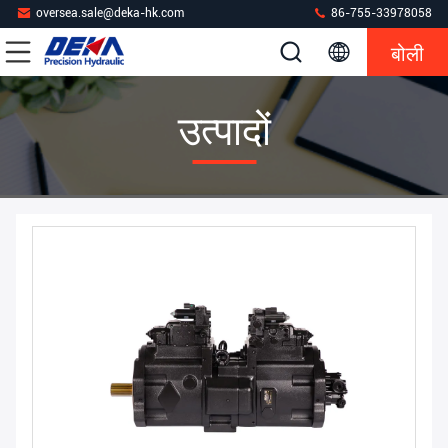
oversea.sale@deka-hk.com
86-755-33978058
बोली
उत्पादों