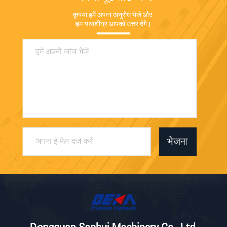
कृपया हमें अपना अनुरोध भेजें और 
हम यथाशीघ्र आपको उत्तर देंगे।
भेजना