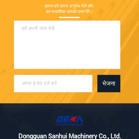
कृपया हमें अपना अनुरोध भेजें और 
हम यथाशीघ्र आपको उत्तर देंगे।
भेजना
Dongguan Sanhui Machinery Co., Ltd.