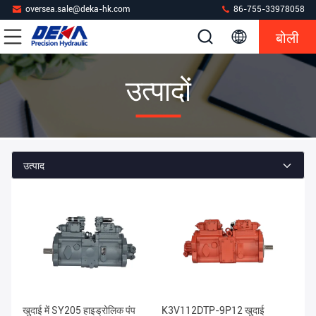
oversea.sale@deka-hk.com
86-755-33978058
बोली
उत्पादों
उत्पाद
खुदाई में SY205 हाइड्रोलिक पंप
K3V112DTP-9P12 खुदाई