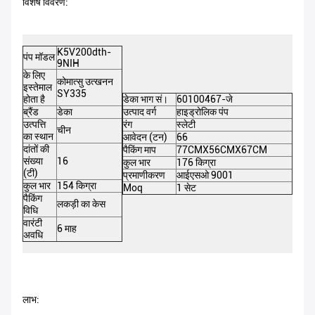
विशेष विवरण:
K5V200dth-
पंप मॉडल
9NIH
के लिए
कोमात्सु उत्खनन
इस्तेमाल
SY335
होता है
डेका भाग सं।
60100467-जे
ब्रैंड
डेका
उत्पाद वर्ग
हाइड्रोलिक पंप
उत्पत्ति
रंग
स्लेटी
चीन
का स्थान
आवेदन (टन)
66
दांतों की
पैकिंग माप
77CMX56CMX67CM
संख्या
16
कुल भार
176 किग्रा
(टी)
प्रमाणीकरण
आईएसओ 9001
कुल भार
154 किग्रा
Moq
1 सेट
पैकिंग
लकड़ी का केस
विधि
वारंटी
6 माह
अवधि
लाभ: