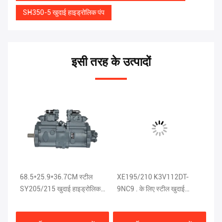
SH350-5 खुदाई हाइड्रोलिक पंप
इसी तरह के उत्पादों
िक
68.5*25.9*36.7CM स्टील
XE195/210 K3V112DT-
खुद
TP-
SY205/215 खुदाई हाइड्रोलिक
9NC9 . के लिए स्टील खुदाई
13
-
पंप ISO9001
हाइड्रोलिक पंप
पंप