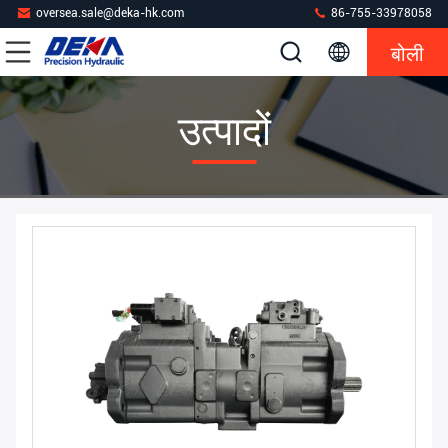
oversea.sale@deka-hk.com
86-755-33978058
बोली
उत्पादों