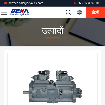
oversea.sale@deka-hk.com
86-755-33978058
बोली
उत्पादों