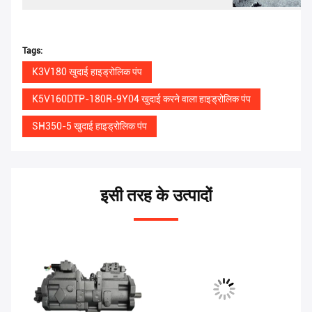
Tags:
K3V180 खुदाई हाइड्रोलिक पंप
K5V160DTP-180R-9Y04 खुदाई करने वाला हाइड्रोलिक पंप
SH350-5 खुदाई हाइड्रोलिक पंप
इसी तरह के उत्पादों