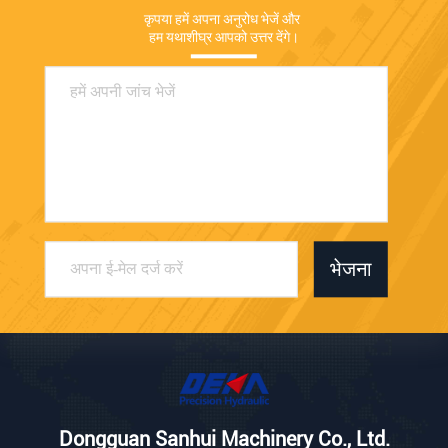
कृपया हमें अपना अनुरोध भेजें और 
हम यथाशीघ्र आपको उत्तर देंगे।
भेजना
Dongguan Sanhui Machinery Co., Ltd.