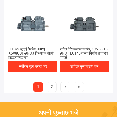
EC145 खुदाई के लिए 90kg
स्टील वैरिएबल प्लंजर पंप, K3V63DT-
K5V80DT-9NOJ विस्थापन वोल्वो
9NOT EC140 वोल्वो निर्माण उपकरण
हाइड्रोलिक पंप
पार्ट्स
सर्वोत्तम मूल्य प्राप्त करें
सर्वोत्तम मूल्य प्राप्त करें
1
2
अपनी पूछताछ भेजें