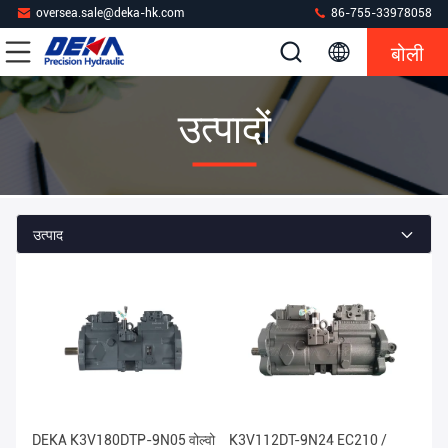
oversea.sale@deka-hk.com
86-755-33978058
बोली
उत्पादों
उत्पाद
DEKA K3V180DTP-9N05 वोल्वो
K3V112DT-9N24 EC210 /