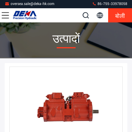
oversea.sale@deka-hk.com
86-755-33978058
बोली
उत्पादों