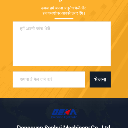
कृपया हमें अपना अनुरोध भेजें और 
हम यथाशीघ्र आपको उत्तर देंगे।
भेजना