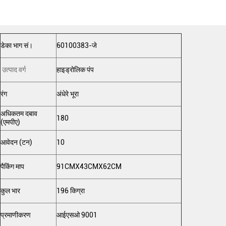
डेका भाग सं।
60100383-जे
उत्पाद वर्ग
हाइड्रोलिक पंप
रंग
अंधेरे भूरा
अधिकतम दबाव
180
(एमपीए)
आवेदन (टन)
10
पैकिंग माप
91CMX43CMX62CM
कुल भार
196 किग्रा
प्रमाणीकरण
आईएसओ 9001