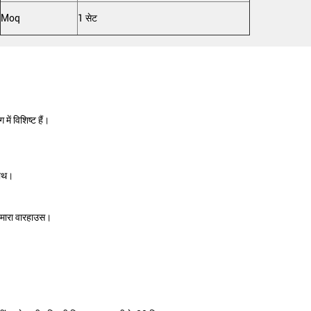
Moq
1 सेट
में विशिष्ट हैं।
साथ।
थ हमारा वारहाउस।