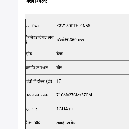
विशेष विवरण:
पंप मॉडल
K3V180DTH-9N56
के लिए इस्तेमाल होता
वोल्वो
EC360new
है
ब्रैंड
डेका
उत्पत्ति का स्थान
चीन
दांतों की संख्या (टी)
17
उत्पाद का आकार
71CM*27CM*37CM
कुल भार
174 किग्रा
पैकिंग विधि
लकड़ी का केस