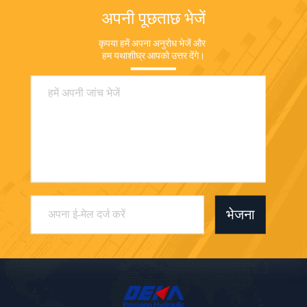
अपनी पूछताछ भेजें
कृपया हमें अपना अनुरोध भेजें और 
हम यथाशीघ्र आपको उत्तर देंगे।
भेजना