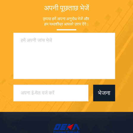
अपनी पूछताछ भेजें
कृपया हमें अपना अनुरोध भेजें और 
हम यथाशीघ्र आपको उत्तर देंगे।
भेजना