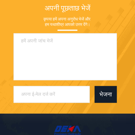
अपनी पूछताछ भेजें
कृपया हमें अपना अनुरोध भेजें और 
हम यथाशीघ्र आपको उत्तर देंगे।
भेजना