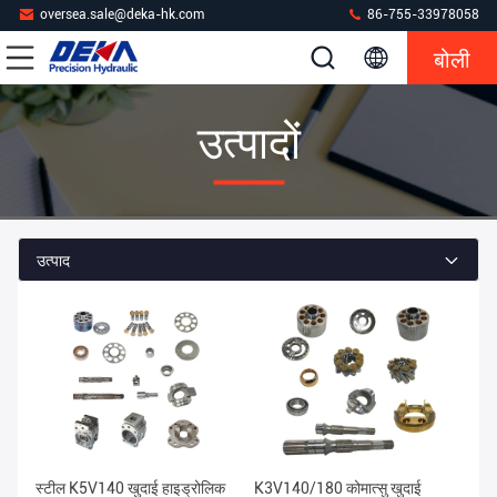
oversea.sale@deka-hk.com
86-755-33978058
बोली
उत्पादों
उत्पाद
स्टील K5V140 खुदाई हाइड्रोलिक
K3V140/180 कोमात्सु खुदाई