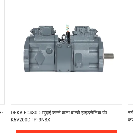
सर्वोत्तम मूल्य प्राप्त करें
H-
DEKA EC480D खुदाई करने वाला वोल्वो हाइड्रोलिक पंप
स्
K5V200DTP-9N8X
करन