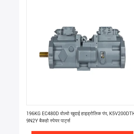
सर्वोत्तम मूल्य प्राप्त करें
196KG EC480D वोल्वो खुदाई हाइड्रोलिक पंप, K5V200DT
9N2Y बैकहो स्पेयर पार्ट्स