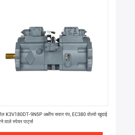
सर्वोत्तम मूल्य प्राप्त करें
टील K3V180DT-9N5P अक्षीय सवार पंप, EC380 वोल्वो खुदाई
े वाले स्पेयर पार्ट्स