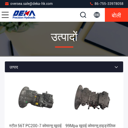
oversea.sale@deka-hk.com
86-755-33978058
बोली
उत्पादों
उत्पाद
स्टील 56T PC200-7 कोमात्सु खुदाई
99Mpa खुदाई कोमात्सु हाइड्रोलिक