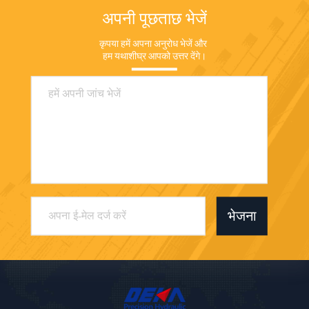
अपनी पूछताछ भेजें
कृपया हमें अपना अनुरोध भेजें और 
हम यथाशीघ्र आपको उत्तर देंगे।
भेजना