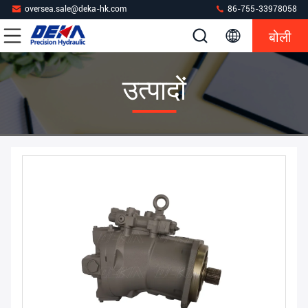
oversea.sale@deka-hk.com
86-755-33978058
बोली
उत्पादों