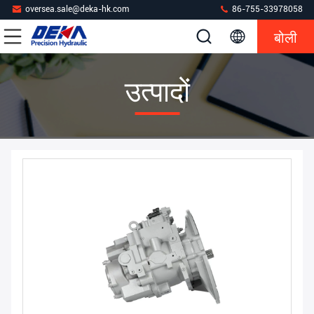
oversea.sale@deka-hk.com
86-755-33978058
बोली
उत्पादों