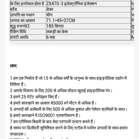
के लिए इस्तेमाल होता है
ZX470-3 इलेक्ट्रॉनिक इंजेक्शन
प्रो
ब्रैंड
डेका
रंग
उत्पत्ति का स्थान
चीन
सामग
उत्पाद का आकार
71.1*45*37CM
पैकिं
शुद्ध वजन93
185 किग्रा
कुल 
पैकिंग विधि
लकड़ी का केस
प्रम
वारंटी अवधि
6 माह
Mo
लाभ:
1 हम एक निर्माता हैं जो 15 से अधिक वर्षों के अनुभव के साथ हाइड्रोलिक उद्योग में
विशिष्ट हैं।
2 आपके विकल्प के लिए 200 से अधिक मॉडल खुदाई हाइड्रोलिक पंप।
3 हमने 25 पेटेंट अधिकृत किए हैं।
4 हमारे कारखाने का आकार 45000 वर्ग मीटर से अधिक है।
5 उत्पादों की असेंबली के लिए 500 से अधिक कुशल और पेशेवर श्रमिकों के साथ।
6 हमारे कारखाने में ISO9001 प्रमाणीकरण है।
7 हम प्रीमियम बिक्री के बाद सेवा प्रणाली प्रदान करते हैं।
8 समय पर डिलीवरी सुनिश्चित करने के लिए स्टॉक में पर्याप्त उत्पादों के साथ हमारा
वारहाउस।