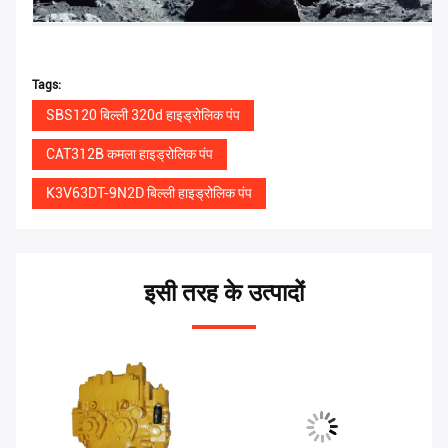
Tags:
SBS120 बिल्ली 320d हाइड्रोलिक पंप
CAT312B कमला हाइड्रोलिक पंप
K3V63DT-9N2D बिल्ली हाइड्रोलिक पंप
इसी तरह के उत्पादों