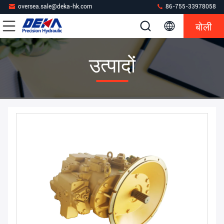
oversea.sale@deka-hk.com
86-755-33978058
बोली
उत्पादों