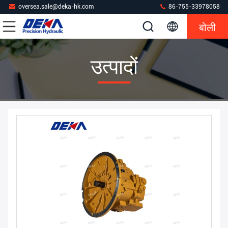
oversea.sale@deka-hk.com
86-755-33978058
बोली
उत्पादों