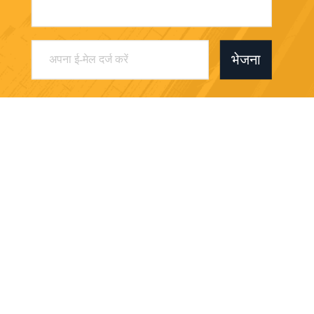
भेजना
Dongguan Sanhui Machinery Co., Ltd.
oversea.sale@deka-hk.com
86-755-33978058
1506 # रूम युनहुटाइम बिल्डिंग,
शाजिंग टाउन बाओन जिला शेनझेन
सिटी