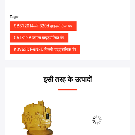
Tags:
SBS120 बिल्ली 320d हाइड्रोलिक पंप
CAT312B कमला हाइड्रोलिक पंप
K3V63DT-9N2D बिल्ली हाइड्रोलिक पंप
इसी तरह के उत्पादों