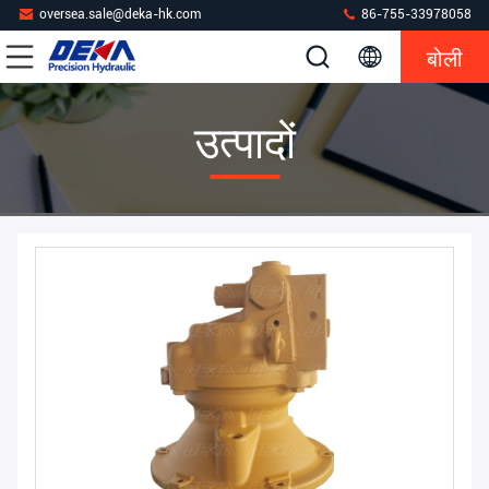
oversea.sale@deka-hk.com
86-755-33978058
बोली
उत्पादों