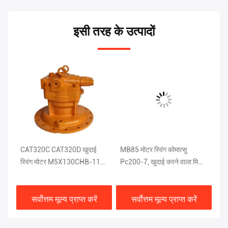
इसी तरह के उत्पादों
CAT320C CAT320D खुदाई
MB85 मोटर स्विंग कोमात्सु
ब्ल
ग
स्विंग मोटर M5X130CHB-11A-
Pc200-7, खुदाई करने वाला मिनी
मो
03D
स्लीव मोटर
D
सर्वोत्तम मूल्य प्राप्त करें
सर्वोत्तम मूल्य प्राप्त करें