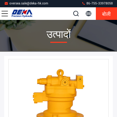
oversea.sale@deka-hk.com
86-755-33978058
बोली
उत्पादों