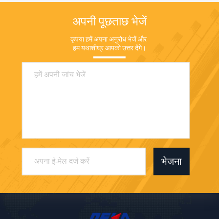
अपनी पूछताछ भेजें
कृपया हमें अपना अनुरोध भेजें और 
हम यथाशीघ्र आपको उत्तर देंगे।
भेजना