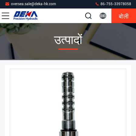
oversea.sale@deka-hk.com
86-755-33978058
बोली
उत्पादों