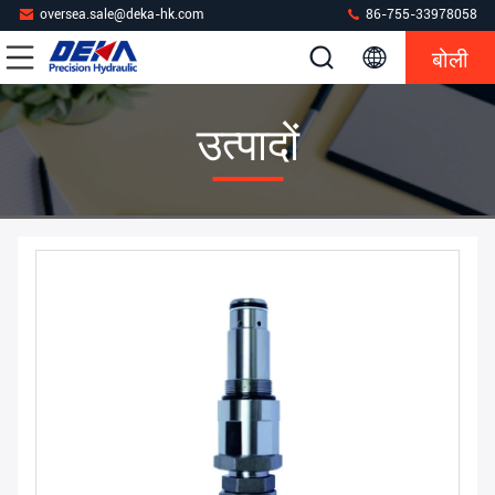
oversea.sale@deka-hk.com
86-755-33978058
बोली
उत्पादों