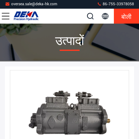
oversea.sale@deka-hk.com
86-755-33978058
बोली
उत्पादों