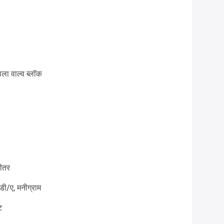
ला वाल्व ब्लॉक
भीतर
 डी/ए, मनीग्राम
ट