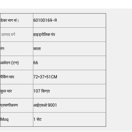
डेका भाग सं।
60100169-जे
उत्पाद वर्ग
हाइड्रोलिक पंप
रंग
काला
आवेदन (टन)
66
पैकिंग माप
72*37*51CM
कुल भार
107 किग्रा
प्रमाणीकरण
आईएसओ 9001
Moq
1 सेट