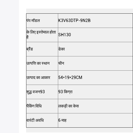
पंप मॉडल
K3V63DTP-9N2B
के लिए इस्तेमाल होता
SH130
है
ब्रैंड
डेका
उत्पत्ति का स्थान
चीन
उत्पाद का आकार
54*19*29CM
शुद्ध वजन93
93 किग्रा
पैकिंग विधि
लकड़ी का केस
वारंटी अवधि
6 माह