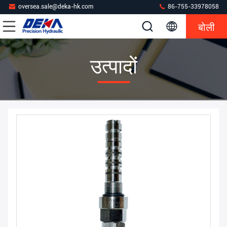
oversea.sale@deka-hk.com
86-755-33978058
बोली
उत्पादों