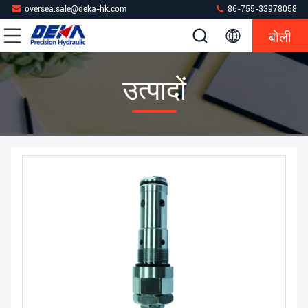
oversea.sale@deka-hk.com
86-755-33978058
बोली
उत्पादों