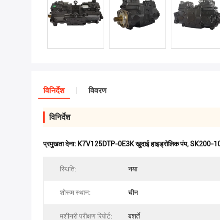
विनिर्देश
विवरण
विनिर्देश
प्रमुखता देना:
K7V125DTP-0E3K खुदाई हाइड्रोलिक पंप
,
SK200-10 /
स्थि‍ति:
नया
शोरूम स्थान:
चीन
मशीनरी परीक्षण रिपोर्ट:
बशर्ते