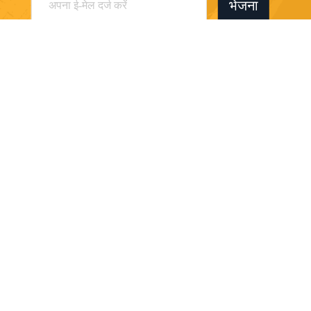
भेजना
Dongguan Sanhui Machinery Co., Ltd.
oversea.sale@deka-hk.com
86-755-33978058
1506 # रूम युनहुटाइम बिल्डिंग,
शाजिंग टाउन बाओन जिला शेनझेन
सिटी
चीन अच्छी गुणवत्ता खुदाई हाइड्रोलिक पंप देने वाला। कॉपीराइट © 2026
dekahydraulic.com . सर्वाधिकार सुरक्षित।